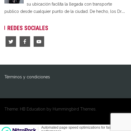
su ubicación facilita la llegada con transporte
publico desde cualquier punto de la ciudad. De hecho, los Drag
Queens Madrid son la perfecta elección para cualquier tipo de
celebración. Así que si sois una despedida de soltero, soltera,
REDES SOCIALES
cena de empresa, cumpleaños o cena
…
Términos y condiciones
Theme: HB Education by
Hummingbird Themes
.