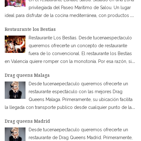
privilegiada del Paseo Maritimo de Salou. Un lugar
ideal para disfrutar de la cocina mediterránea, con productos de
locales de cercanía. Además de poder degustar otras comidas
Restaurante los Bestias
como son las mejores carnes a la brasa, Pizzas etc… Además,
…
Restaurante Los Bestias. Desde tucenaespectaculo
queremos ofrecerte un concepto de restaurante
fuera de lo convencional. El restaurante los Bestias
en Valencia quiere romper con la monotonía. Por esa razón, si
sois un grupo de despedida de soltera o soltero en Valencia,
Drag queens Malaga
estáis en lugar indicado. Así que esta servido intriga, humor,
Desde tucenaepectaculo queremos ofrecerte un
magia y muchas sorpresas!
…
restaurante espectáculo con las mejores Drag
Queens Malaga. Primeramente, su ubicación facilita
la llegada con transporte publico desde cualquier punto de la
ciudad. Disponible también una segunda sala de la misma casa
Drag queens Madrid
en Benalmádena. De hecho, los Drag Queen Malaga son la
Desde tucenaepectaculo queremos ofrecerte un
perfecta elección para cualquier tipo de celebración. Así
…
restaurante de Drag Queens Madrid. Primeramente,