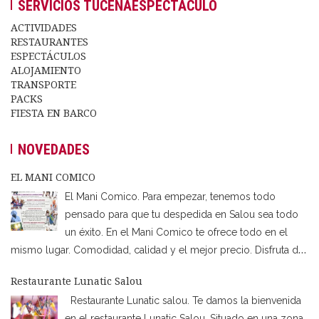
SERVICIOS TUCENAESPECTACULO
ACTIVIDADES
RESTAURANTES
ESPECTÁCULOS
ALOJAMIENTO
TRANSPORTE
PACKS
FIESTA EN BARCO
NOVEDADES
EL MANI COMICO
El Mani Comico. Para empezar, tenemos todo
pensado para que tu despedida en Salou sea todo
un éxito. En el Mani Comico te ofrece todo en el
mismo lugar. Comodidad, calidad y el mejor precio. Disfruta de
los mejores espectáculos de la ciudad mientras estás en la
Restaurante Lunatic Salou
cena. Por ejemplo, los shows de humor, animación,
…
Restaurante Lunatic salou. Te damos la bienvenida
en el restaurante Lunatic Salou. Situado en una zona