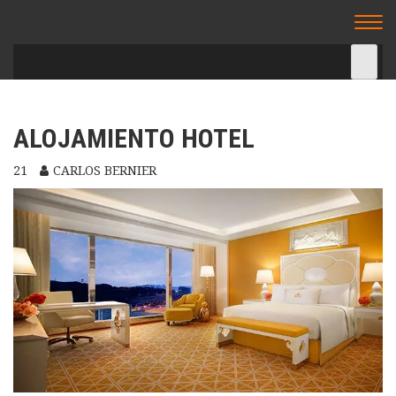
TU CENA ESPECTACULO – CENA
Togg
ESPECTACULO BARCELONA
navi
ALOJAMIENTO HOTEL
21
CARLOS BERNIER